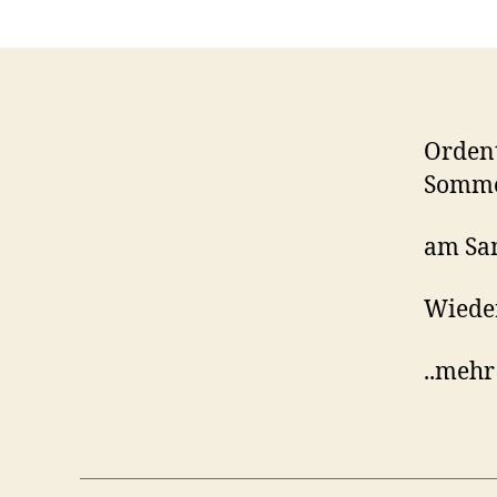
Orden
Somme
am Sa
Wiede
..mehr 